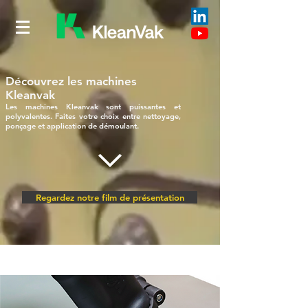
Découvrez les machines
Kleanvak
Les machines Kleanvak sont puissantes et
polyvalentes. Faites votre choix entre nettoyage,
ponçage et application de démoulant.
Regardez notre film de présentation
SERVICES