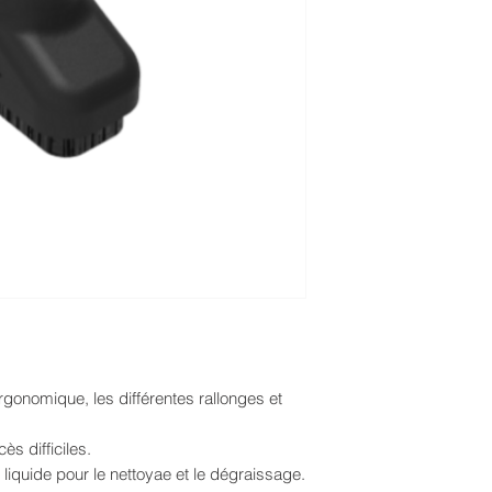
CONDITIONS GENE
Si vous changez d'av
retournez le produit 
d'origine et en parfai
vous échangerons l'ar
pas vos droits légaux
remboursement, remp
d'indemnisation) uniq
défectueux.
rgonomique, les différentes rallonges et
s difficiles.
de liquide pour le nettoyae et le dégraissage.