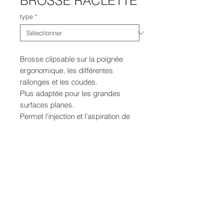
BROSSE RACLETTE
type
*
Brosse clipsable sur la poignée
ergonomique, les différentes
rallonges et les coudes.
Plus adaptée pour les grandes
surfaces planes.
Permet l'injection et l'aspiration de
liquide pour le
nettoyage/dégraissage.
DONNÉES TECHNIQUES
Largeur : 240 mm
POLITIQUE D'ÉCHANGE ET
Injection : Buse jet plat
DE REMBOURSEMENT
Brosse : Poils ou Lamelles