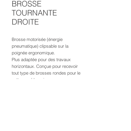
BROSSE
TOURNANTE
DROITE
Brosse motorisée (énergie
pneumatique) clipsable sur la
poignée ergonomique.
Plus adaptée pour des travaux
horizontaux. Conçue pour recevoir
tout type de brosses rondes pour le
nettoyage/degraissage.
La rotation pneumatique permet un
nettoyage sans effort.
DONNÉES TECHNIQUES
Vitesse: 1000 tr/min
POLITIQUE D'ÉCHANGE ET
Consommation: 260 L/min