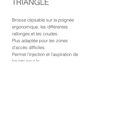
TRIANGLE
Brosse clipsable sur la poignée
ergonomique, les différentes
rallonges et les coudes.
Plus adaptée pour les zones
d'accès difficiles.
Permet l'injection et l'aspiration de
liquide pour le
nettoyage/dégraissage.
DONNÉES TECHNIQUES
Largeur : 100 mm
POLITIQUE D'ÉCHANGE ET
Injection : Buse cone plein
DE REMBOURSEMENT
Brosse : Poils
CONDITIONS GENERALES DE
VENTE KLEANVAK
Si vous changez d'avis concernant
KLEANVAK SAS, 104 Allée Antoine d'Abbadie, 64210 BIDART,